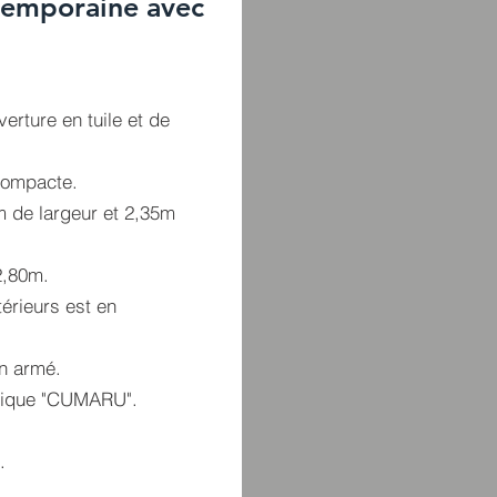
temporaine avec
rture en tuile et de
compacte.
m de largeur et 2,35m
2,80m.
érieurs est en
n armé.
otique "CUMARU".
.