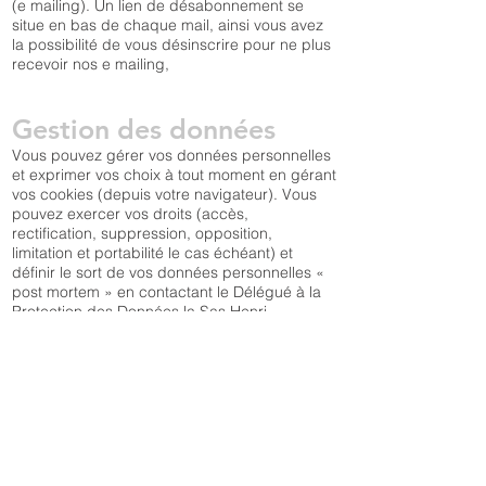
(e mailing). Un lien de désabonnement se
situe en bas de chaque mail, ainsi vous avez
la possibilité de vous désinscrire pour ne plus
recevoir nos e mailing,
Gestion des données
Vous pouvez gérer vos données personnelles
et exprimer vos choix à tout moment en gérant
vos cookies (depuis votre navigateur). Vous
pouvez exercer vos droits (accès,
rectification, suppression, opposition,
limitation et portabilité le cas échéant) et
définir le sort de vos données personnelles «
post mortem » en contactant le Délégué à la
Protection des Données la Sas Henri
Gasparotto à l’adresse
henri.gasparotto@orange.fr
ou par courrier à
l’adresse suivante : Sas Henri Gasparotto, 2,
rue Rémy Raymond, 31840 Seilh.
Vous disposez par ailleurs, du droit
d’introduire une réclamation auprès de la
Commission Nationale de l’Informatique et des