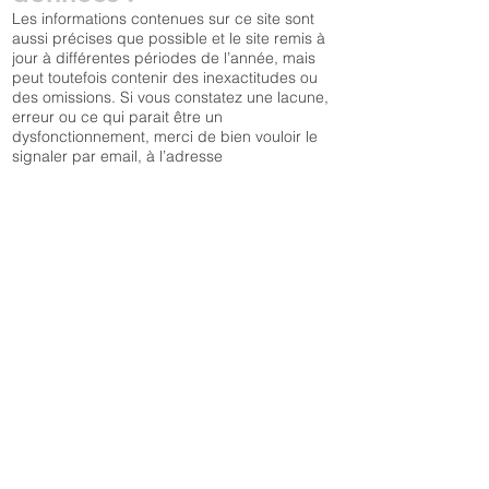
Les informations contenues sur ce site sont
aussi précises que possible et le site remis à
jour à différentes périodes de l’année, mais
peut toutefois contenir des inexactitudes ou
des omissions. Si vous constatez une lacune,
erreur ou ce qui parait être un
dysfonctionnement, merci de bien vouloir le
signaler par email, à l’adresse
contact@henrigasparotto.com
, en décrivant le
problème de la manière la plus précise
possible (page posant problème, type
d’ordinateur et de navigateur utilisé, …).
Tout contenu téléchargé se fait aux risques et
périls de l’utilisateur et sous sa seule
responsabilité. En conséquence, la Sas Henri
Gasparotto ne saurait être tenu responsable
d’un quelconque dommage subi par
l’ordinateur de l’utilisateur ou d’une
quelconque perte de données consécutives
au téléchargement. De plus, l’utilisateur du
site s’engage à accéder au site en utilisant un
matériel récent, ne contenant pas de virus et
avec un navigateur de dernière génération
mis-à-jour.